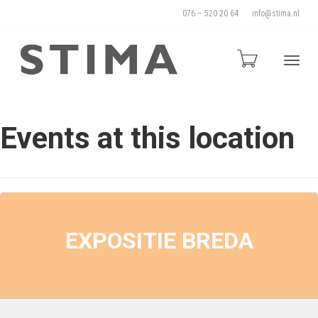
076 – 520 20 64
info@stima.nl
Blade
Events at this location
door
de
EXPOSITIE BREDA
naviga