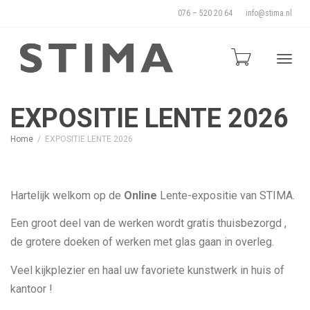
076 – 520 20 64
info@stima.nl
Blade
EXPOSITIE LENTE 2026
Home
EXPOSITIE LENTE 2026
door
Hartelijk welkom op de
Online
Lente-expositie van STIMA.
de
Een groot deel van de werken wordt gratis thuisbezorgd ,
de grotere doeken of werken met glas gaan in overleg.
Veel kijkplezier en haal uw favoriete kunstwerk in huis of
naviga
kantoor !