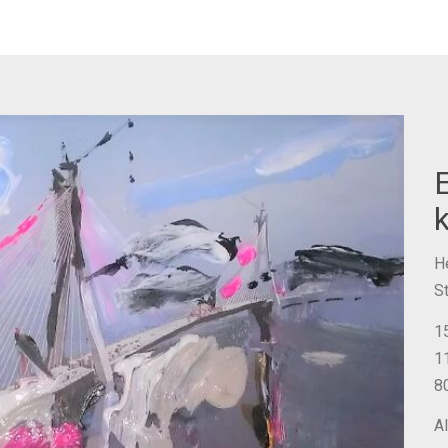
H
S
1
1
8
Al