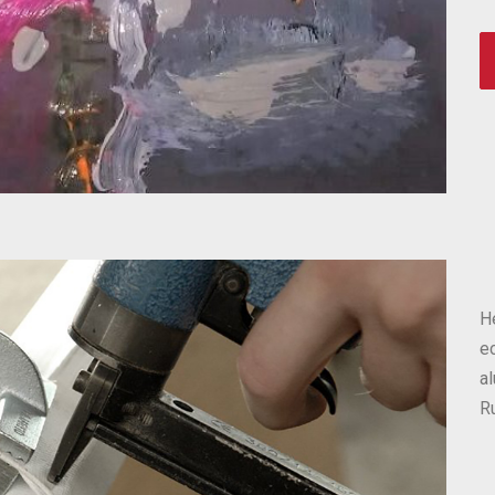
H
e
al
R