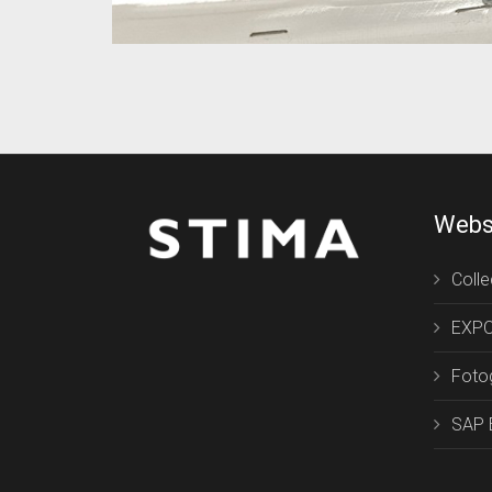
Webs
Colle
EXPO
Fotog
SAP E