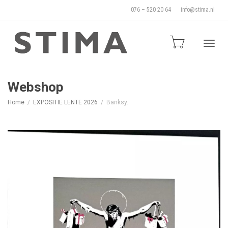
076 – 520 20 64
info@stima.nl
Blade
Webshop
Home
EXPOSITIE LENTE 2026
Banksy.
door
de
naviga