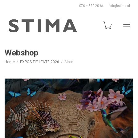
076 – 520 20 64
info@stima.nl
Blade
Webshop
Home
EXPOSITIE LENTE 2026
Biron.
door
de
naviga