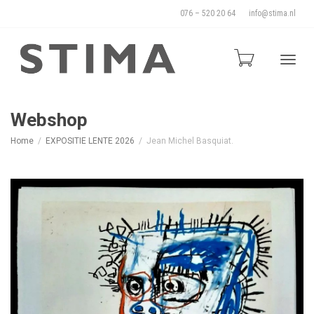
076 – 520 20 64
info@stima.nl
Blade
Webshop
Home
EXPOSITIE LENTE 2026
Jean Michel Basquiat.
door
de
naviga