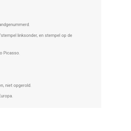
 handgenummerd.
ëfstempel linksonder, en stempel op de
lo Picasso.
n, niet opgerold.
Europa.