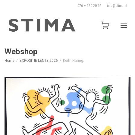
076 – 520 20 64
info@stima.nl
Blade
Webshop
Home
EXPOSITIE LENTE 2026
Keith Haring.
door
de
naviga