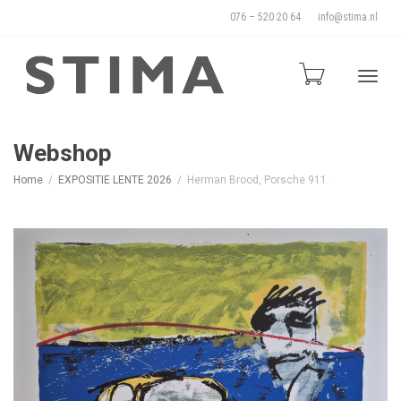
076 – 520 20 64
info@stima.nl
Blade
Webshop
Home
EXPOSITIE LENTE 2026
Herman Brood, Porsche 911.
door
de
naviga