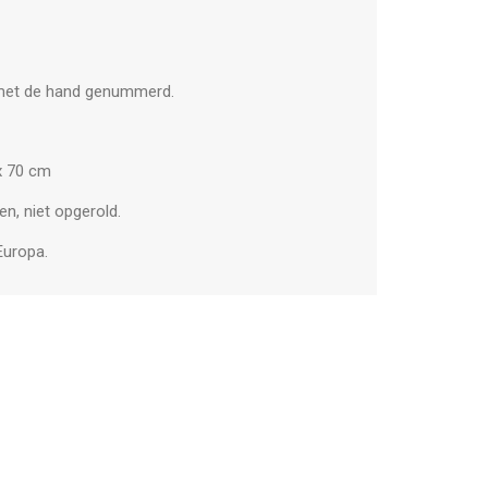
 met de hand genummerd.
x 70 cm
en, niet opgerold.
Europa.