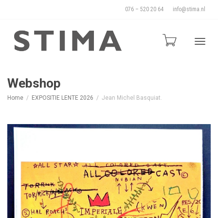
076 – 520 20 64
info@stima.nl
Blade
Webshop
Home
EXPOSITIE LENTE 2026
Jean Michel Basquiat.
door
de
naviga