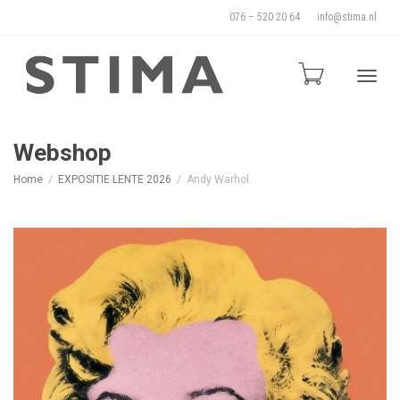
076 – 520 20 64
info@stima.nl
Blade
Webshop
Home
EXPOSITIE LENTE 2026
Andy Warhol.
door
de
naviga