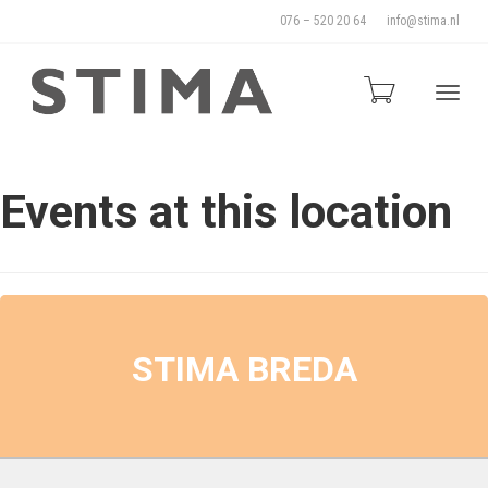
076 – 520 20 64
info@stima.nl
Blade
Events at this location
door
de
STIMA BREDA
naviga