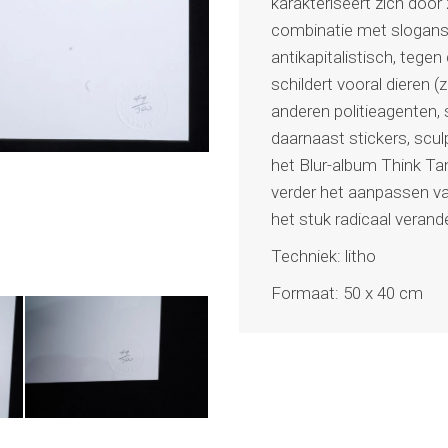
karakteriseert zich door
combinatie met slogans
antikapitalistisch, tegen
schildert vooral dieren 
anderen politieagenten, 
daarnaast stickers, scu
het Blur-album Think Tan
verder het aanpassen v
het stuk radicaal verande
Techniek: litho
Formaat: 50 x 40 cm