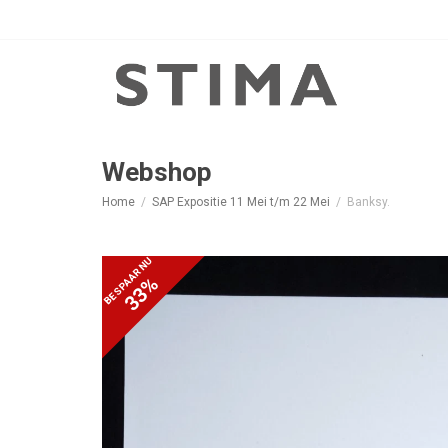
Webshop
Home
SAP Expositie 11 Mei t/m 22 Mei
Banksy.
BESPAAR NU
33%