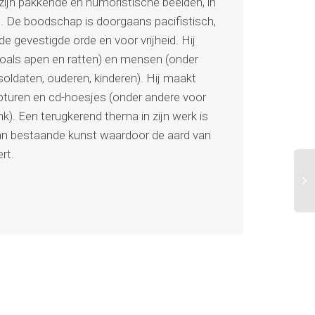
 zijn pakkende en humoristische beelden, in
. De boodschap is doorgaans pacifistisch,
 de gevestigde orde en voor vrijheid. Hij
(zoals apen en ratten) en mensen (onder
soldaten, ouderen, kinderen). Hij maakt
lpturen en cd-hoesjes (onder andere voor
k). Een terugkerend thema in zijn werk is
an bestaande kunst waardoor de aard van
rt.