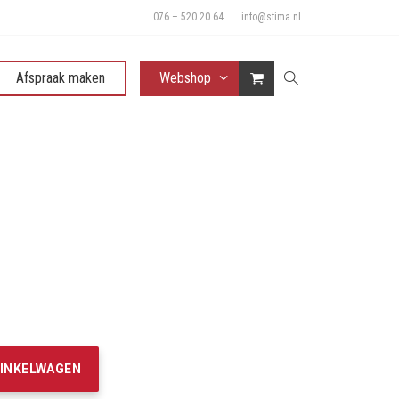
076 – 520 20 64
info@stima.nl
Afspraak maken
Webshop
elijke
ige
0.
WINKELWAGEN