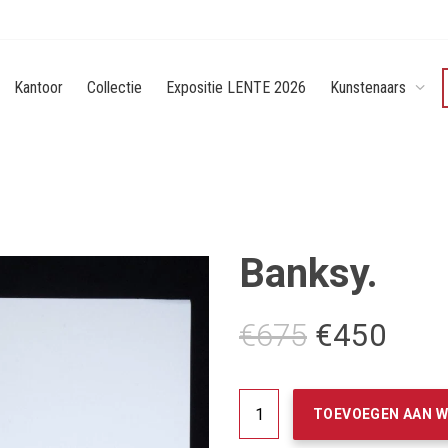
Kantoor
Collectie
Expositie LENTE 2026
Kunstenaars
Banksy.
Oorspronk
Huid
€
675
€
450
prijs
prijs
was:
is:
Banksy.
€675.
€45
TOEVOEGEN AAN 
aantal