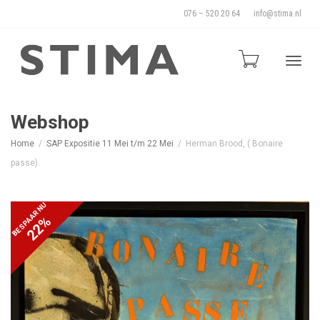
076 – 520 20 64
info@stima.nl
Blade
Webshop
Home
SAP Expositie 11 Mei t/m 22 Mei
Herman Brood, ( Bonaire
door
passe).
BESPAAR NU
22%
de
naviga