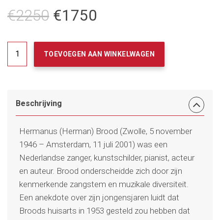
Oorspronkelijke
Huidige
€
2250
€
1750
prijs
prijs
was:
is:
Herman
€2250.
€1750.
TOEVOEGEN AAN WINKELWAGEN
Brood,
(
Bonaire
passe).
Beschrijving
aantal
Hermanus (Herman) Brood (Zwolle, 5 november
1946 – Amsterdam, 11 juli 2001) was een
Nederlandse zanger, kunstschilder, pianist, acteur
en auteur. Brood onderscheidde zich door zijn
kenmerkende zangstem en muzikale diversiteit.
Een anekdote over zijn jongensjaren luidt dat
Broods huisarts in 1953 gesteld zou hebben dat