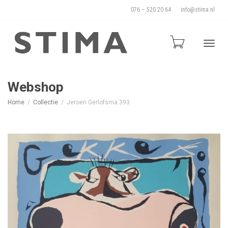
076 – 520 20 64
info@stima.nl
Blade
Webshop
Home
Collectie
Jeroen Gerlofsma 393.
door
de
naviga