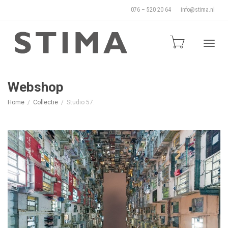
076 – 520 20 64
info@stima.nl
Blade
Webshop
Home
Collectie
Studio 57.
door
de
naviga