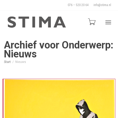
076 – 520 20 64
info@stima.nl
Blade
Archief voor Onderwerp:
Nieuws
door
Start
Nieuws
de
naviga