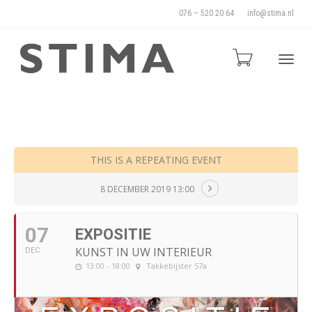
076 – 520 20 64
info@stima.nl
Blade
door
THIS IS A REPEATING EVENT
8 DECEMBER 2019 13:00
de
07
EXPOSITIE
KUNST IN UW INTERIEUR
DEC
13:00 - 18:00
Takkebijster 57a
naviga