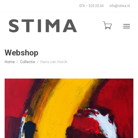
076 – 520 20 64
info@stima.nl
Blade
Webshop
Home
Collectie
Hans van Horck.
door
de
naviga