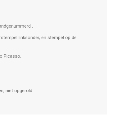
 handgenummerd .
ëfstempel linksonder, en stempel op de
lo Picasso.
n, niet opgerold.