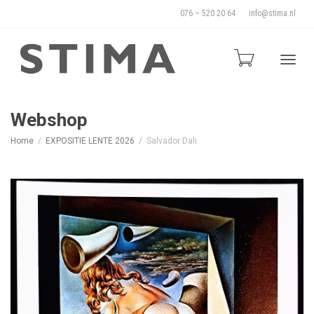
076 – 520 20 64
info@stima.nl
Blade
Webshop
Home
EXPOSITIE LENTE 2026
Salvador Dali.
door
de
naviga