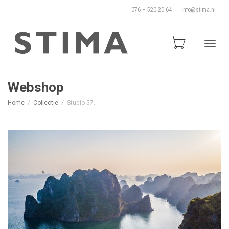
076 – 520 20 64
info@stima.nl
Blade
Webshop
Home
Collectie
Studio 57.
door
de
naviga